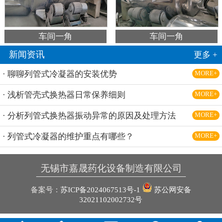
车间一角
车间一角
新闻资讯
更多 +
· 聊聊列管式冷凝器的安装优势
MORE+
· 浅析管壳式换热器日常保养细则
MORE+
· 分析列管式换热器振动异常的原因及处理方法
MORE+
· 列管式冷凝器的维护重点有哪些？
MORE+
无锡市嘉晟药化设备制造有限公司
备案号：
苏ICP备2024067513号-1
苏公网安备
32021102002732号